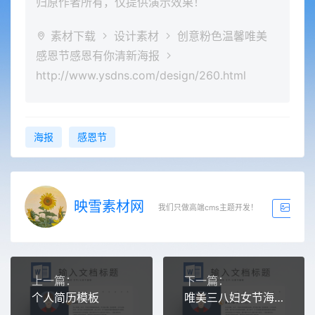
归原作者所有，仅提供演示效果！
素材下载
设计素材
创意粉色温馨唯美
感恩节感恩有你清新海报
http://www.ysdns.com/design/260.html
海报
感恩节
映雪素材网
我们只做高端cms主题开发！
生成
上一篇：
下一篇：
个人简历模板
唯美三八妇女节海报