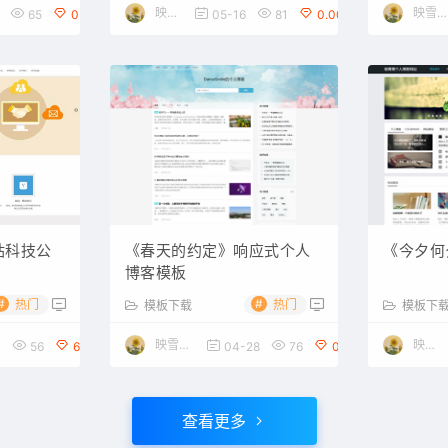
映雪博客
映雪素材网
65
0.00
05-16
81
0.00
站科技公
《春天的约定》响应式个人
《今夕何
博客模板
#
#
热门
热门
模板下载
模板下
映雪素材网
映雪博客
7
56
6.00
04-28
76
0.00
查看更多