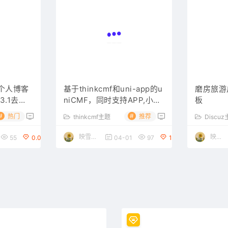
应个人博客
基于thinkcmf和uni-app的u
磨房旅游户
3.1去授
niCMF，同时支持APP,小程
板
序（微信，支付宝，百度等
#
#
热门
推荐
thinkcmf主题
Discu
小程序）
映雪素材网
映雪博客
55
0.00
04-01
97
100.00