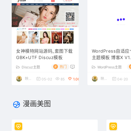
女神模特网站源码_套图下载
WordPress自适
GBK+UTF Discuz模板
主题模板 博客X V1.
权版
#
热门
Discuz主题
WordPress主题
映雪博客
映雪博客
05-02
85
1.00
04-20
漫画美图