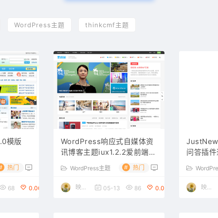
WordPress主题
thinkcmf主题
3.0模版
WordPress响应式自媒体资
JustNew
讯博客主题iux1.2.2爱前端主
问答插件
题
源站个人博
#
#
热门
热门
WordPress主题
WordPr
题
映雪博客
映雪博客
68
0.00
05-13
86
0.00