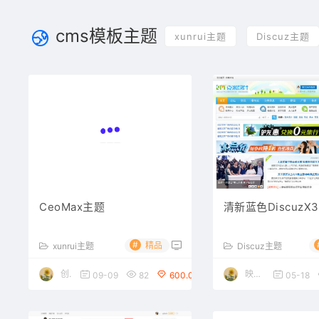
cms模板主题
xunrui主题
Discuz主题
CeoMax主题
清新蓝色DiscuzX
#
精品
xunrui主题
Discuz主题
创始人
映雪博客
09-09
82
600.00
05-18