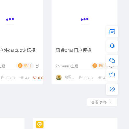
外discuz论坛模
讯睿cms门户模板
#
#
热门
热门
z主题
xunrui主题
映雪素材网
03-31
44
0.00
03-31
463
0.00
查看更多