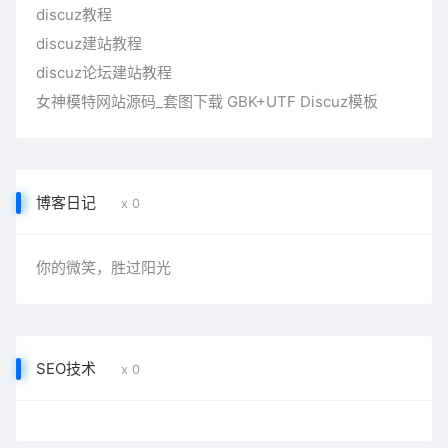
discuz教程
discuz建站教程
discuz论坛建站教程
女神模特网站源码_套图下载 GBK+UTF Discuz模板
博客日记
x 0
你的微笑，胜过阳光
SEO技术
x 0