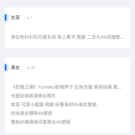
女孩
x 1
穿白色衬衫的可爱女孩 床上看书 美腿 二次元4K动漫壁纸
美女
x 10
《狂赌之渊》Yumeko蛇喰梦子 红色衣服 黑色短裙 黑色丝袜 4k动漫美女壁纸
长腿丝袜高清美女图片
家居 可爱小姐姐 侧躺 好看身材4k美女壁纸
时尚美女模特4k壁纸
黄色纱裙清纯可爱美女4k壁纸