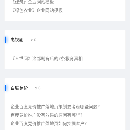
《建筑》企业网站模板
《绿色农业》企业网站模板
电视剧
x 0
《人世间》这部剧背后的7条教育真相
百度竞价
x 0
企业百度竞价推广落地页策划要考虑哪些问题?
百度竞价推广没有效果的原因有哪些?
企业百度竞价推广落地页如何挖掘客户?