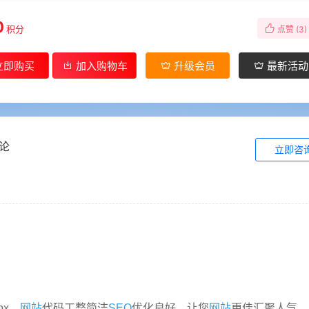
0
积分
点赞 (
3
)
立即购买
加入购物车
升级会员
最新活动
论
立即咨
px，
网站
代码工整简洁
SEO
优化良好，让您
网站
更佳汇聚人气，