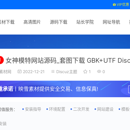
VIP优惠
素材下载
高清图片
源码下载
站长学院
网址导航
女神模特网站源码_套图下载 GBK+UTF Dis
门
素材网
2022-12-21
Discuz主题
1
0
重承诺
丨映雪素材提供安全交易、信息保真!
安装指导
环境配置
二次开发
网站建设
模板
增值服务：
安装