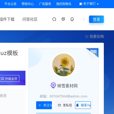
关于我们
平台公告
帮助中心
广告服务
我的购物车
插件下载
问答社区
登录
我要投稿
cuz模板
升级会员
映雪素材网
修改
邮箱：601047564@admin.com
联系Ta
关注Ta
发私信