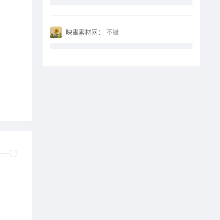
映雪素材网：
不错