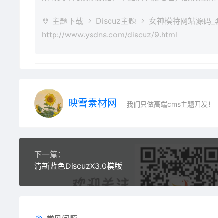
主题下载
Discuz主题
女神模特网站源码_套图
http://www.ysdns.com/discuz/9.html
映雪素材网
我们只做高端cms主题开发！
下一篇：
清新蓝色DiscuzX3.0模版