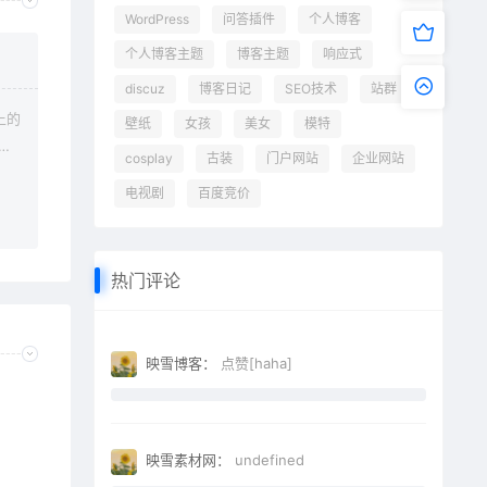
WordPress
问答插件
个人博客
个人博客主题
博客主题
响应式
discuz
博客日记
SEO技术
站群
壁纸
女孩
美女
模特
载
cosplay
古装
门户网站
企业网站
电视剧
百度竞价
热门评论
映雪博客：
点赞[haha]
映雪素材网：
undefined