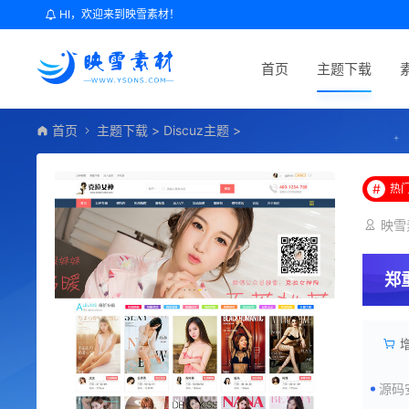
HI，欢迎来到映雪素材！
首页
主题下载
首页
主题下载
>
Discuz主题
>
#
热
映雪
郑
源码